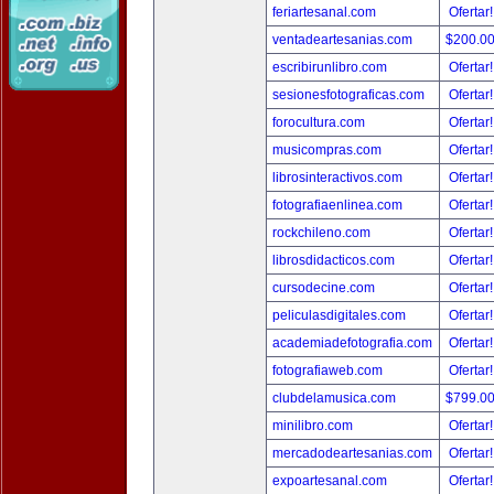
feriartesanal.com
Ofertar
ventadeartesanias.com
$200.0
escribirunlibro.com
Ofertar
sesionesfotograficas.com
Ofertar
forocultura.com
Ofertar
musicompras.com
Ofertar
librosinteractivos.com
Ofertar
fotografiaenlinea.com
Ofertar
rockchileno.com
Ofertar
librosdidacticos.com
Ofertar
cursodecine.com
Ofertar
peliculasdigitales.com
Ofertar
academiadefotografia.com
Ofertar
fotografiaweb.com
Ofertar
clubdelamusica.com
$799.0
minilibro.com
Ofertar
mercadodeartesanias.com
Ofertar
expoartesanal.com
Ofertar