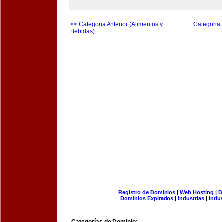
<< Categoria Anterior (Alimentos y
Categoria 
Bebidas)
Registro de Dominios
|
Web Hosting
|
D
Dominios Expirados
|
Industrias
|
Indu
Categorías de Dominio: