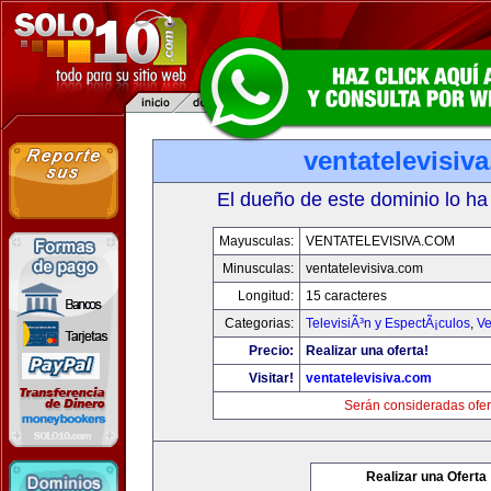
ventatelevisiv
El dueño de este dominio lo ha
Mayusculas:
VENTATELEVISIVA.COM
Minusculas:
ventatelevisiva.com
Longitud:
15 caracteres
Categorias:
TelevisiÃ³n y EspectÃ¡culos
,
Ve
Precio:
Realizar una oferta!
Visitar!
ventatelevisiva.com
Serán consideradas ofer
Realizar una Oferta