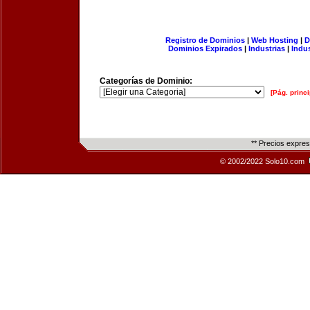
Registro de Dominios
|
Web Hosting
|
D
Dominios Expirados
|
Industrias
|
Indu
Categorías de Dominio:
[Pág. princi
** Precios expre
© 2002/2022 Solo10.com