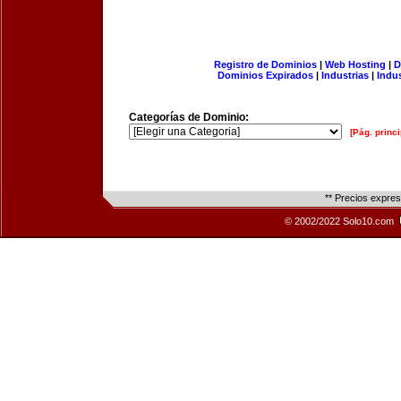
Registro de Dominios
|
Web Hosting
|
D
Dominios Expirados
|
Industrias
|
Indu
Categorías de Dominio:
[Pág. princi
** Precios expre
© 2002/2022 Solo10.com