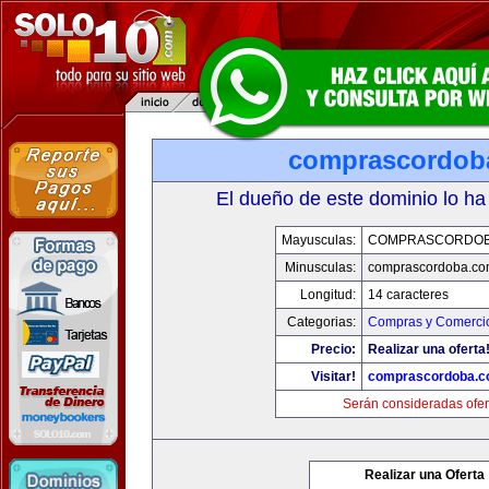
comprascordob
El dueño de este dominio lo ha
Mayusculas:
COMPRASCORDOB
Minusculas:
comprascordoba.co
Longitud:
14 caracteres
Categorias:
Compras y Comercio
Precio:
Realizar una oferta
Visitar!
comprascordoba.
Serán consideradas ofer
Realizar una Oferta