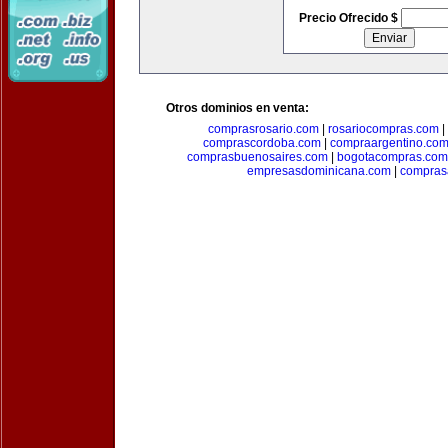
Precio Ofrecido $
Otros dominios en venta:
comprasrosario.com
|
rosariocompras.com
|
comprascordoba.com
|
compraargentino.co
comprasbuenosaires.com
|
bogotacompras.com
empresasdominicana.com
|
compras