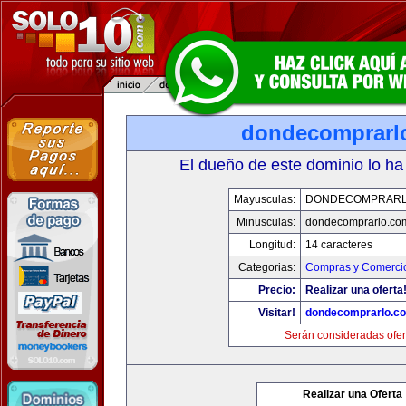
dondecomprarl
El dueño de este dominio lo ha
Mayusculas:
DONDECOMPRARL
Minusculas:
dondecomprarlo.co
Longitud:
14 caracteres
Categorias:
Compras y Comercio
Precio:
Realizar una oferta
Visitar!
dondecomprarlo.c
Serán consideradas ofer
Realizar una Oferta