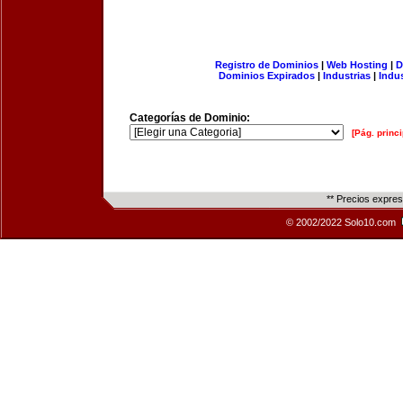
Registro de Dominios
|
Web Hosting
|
D
Dominios Expirados
|
Industrias
|
Indu
Categorías de Dominio:
[Pág. princi
** Precios expre
© 2002/2022 Solo10.com