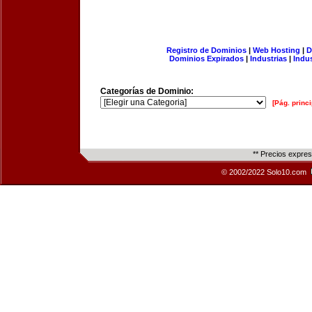
Registro de Dominios
|
Web Hosting
|
D
Dominios Expirados
|
Industrias
|
Indu
Categorías de Dominio:
[Pág. princi
** Precios expre
© 2002/2022 Solo10.com