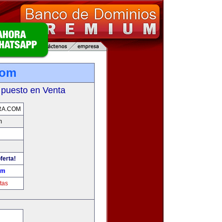
com
 puesto en Venta
RA.COM
m
ferta!
om
tas