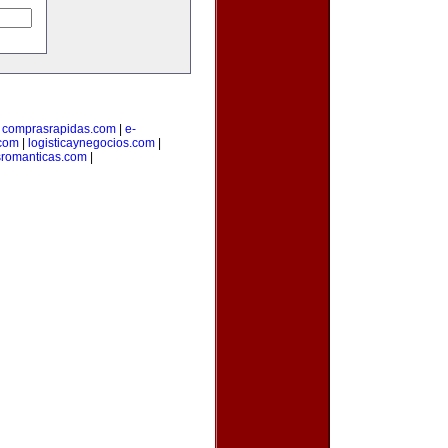
|
comprasrapidas.com
|
e-
.com
|
logisticaynegocios.com
|
sromanticas.com
|