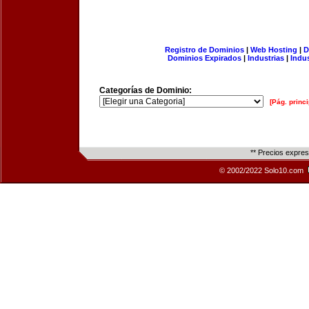
Registro de Dominios
|
Web Hosting
|
D
Dominios Expirados
|
Industrias
|
Indu
Categorías de Dominio:
[Pág. princi
** Precios expre
© 2002/2022 Solo10.com