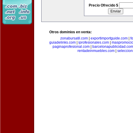
Precio Ofrecido $
Otros dominios en venta:
zonabursatil.com
|
exportimportguide.com
|
f
guiadelinks.com
|
iprofesionales.com
|
maspromoci
paginaprofesional.com
|
barcelonapublicidad.co
rentadeinmuebles.com
|
seleccio