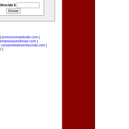
Ofrecido $
|
promocionwebsite.com
|
empresasexitosas.com
|
|
propiedadesenlacosta.com
|
m
|