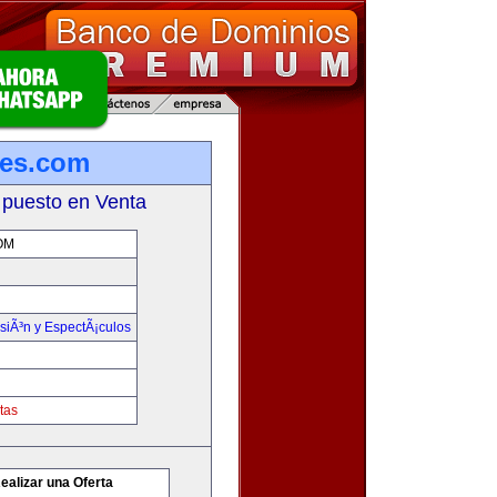
tes.com
 puesto en Venta
OM
isiÃ³n y EspectÃ¡culos
tas
ealizar una Oferta