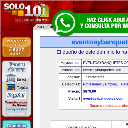
eventosybanque
El dueño de este dominio lo ha
Mayusculas:
EVENTOSYBANQUETES.C
Minusculas:
eventosybanquetes.com
Longitud:
17 caracteres
Categorias:
Profesiones y Empleo
,
Telev
Precio:
$879.00
Visitar!
eventosybanquetes.com
Serán consideradas ofer
R