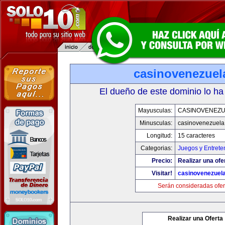
casinovenezuel
El dueño de este dominio lo ha
Mayusculas:
CASINOVENEZ
Minusculas:
casinovenezuela
Longitud:
15 caracteres
Categorias:
Juegos y Entrete
Precio:
Realizar una ofe
Visitar!
casinovenezuel
Serán consideradas ofer
Realizar una Oferta