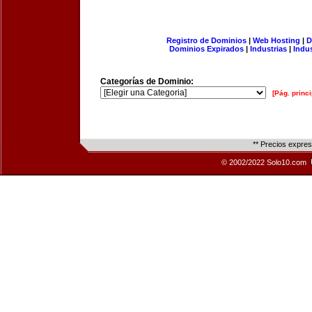
Registro de Dominios
|
Web Hosting
|
D
Dominios Expirados
|
Industrias
|
Indu
Categorías de Dominio:
[Pág. princi
** Precios expre
© 2002/2022 Solo10.com