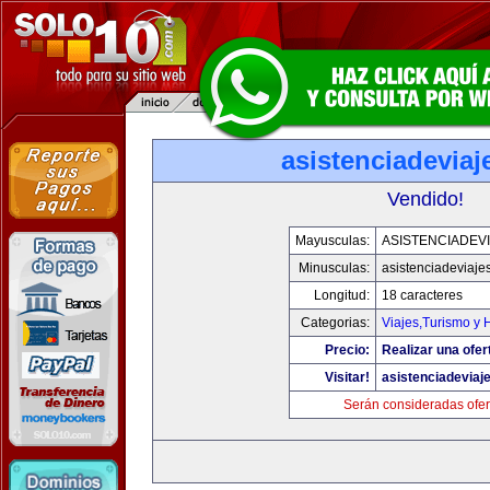
asistenciadevia
Vendido!
Mayusculas:
ASISTENCIADEV
Minusculas:
asistenciadeviaje
Longitud:
18 caracteres
Categorias:
Viajes,Turismo y
Precio:
Realizar una ofer
Visitar!
asistenciadeviaj
Serán consideradas ofer