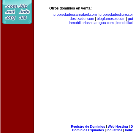
Otros dominios en venta:
propiedadessanrafael.com
|
propiedadestigre.c
deslizador.com
|
blogfamosos.com
|
gu
inmobiliariasnicaragua.com
|
inmobilia
Registro de Dominios
|
Web Hosting
|
D
Dominios Expirados
|
Industrias
|
Indu