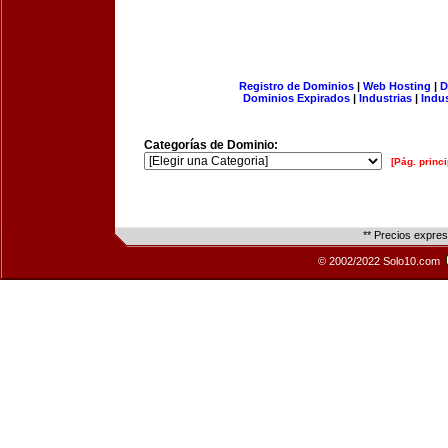
Registro de Dominios
|
Web Hosting
|
D
Dominios Expirados
|
Industrias
|
Indu
Categorías de Dominio:
[Pág. princi
** Precios expre
© 2002/2022 Solo10.com