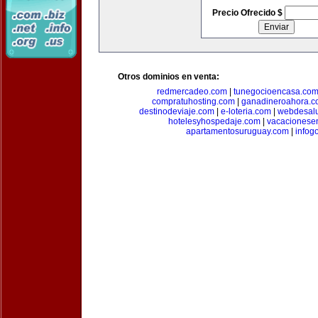
Precio Ofrecido $
Otros dominios en venta:
redmercadeo.com
|
tunegocioencasa.co
compratuhosting.com
|
ganadineroahora.c
destinodeviaje.com
|
e-loteria.com
|
webdesal
hotelesyhospedaje.com
|
vacacionese
apartamentosuruguay.com
|
infog