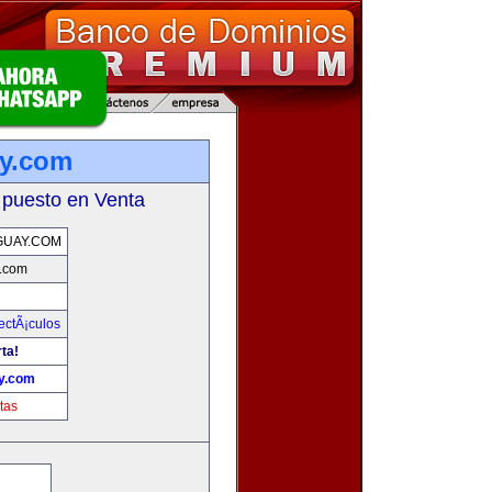
ay.com
 puesto en Venta
GUAY.COM
.com
ectÃ¡culos
rta!
y.com
tas