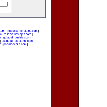
l.com
|
datoscomerciales.com
|
om
|
reservatusviajes.com
|
m
|
guiadeindustrias.com
|
|
escuelaprofesional.com
|
m
|
portaldechile.com
|
|