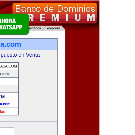
sa.com
 puesto en Venta
CASA.COM
a.com
rta!
sa.com
tas