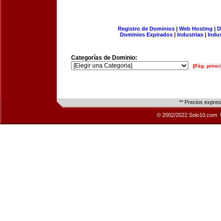
Registro de Dominios
|
Web Hosting
|
D
Dominios Expirados
|
Industrias
|
Indu
Categorías de Dominio:
[Pág. princi
** Precios expre
© 2002/2022 Solo10.com