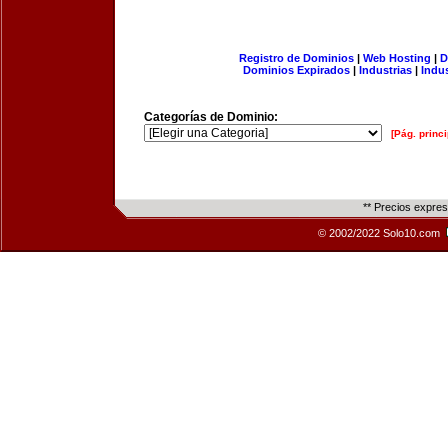
Registro de Dominios
|
Web Hosting
|
D
Dominios Expirados
|
Industrias
|
Indu
Categorías de Dominio:
[Pág. princi
** Precios expre
© 2002/2022 Solo10.com