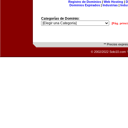
Registro de Dominios
|
Web Hosting
|
D
Dominios Expirados
|
Industrias
|
Indu
Categorías de Dominio:
[Pág. princi
** Precios expre
© 2002/2022 Solo10.com