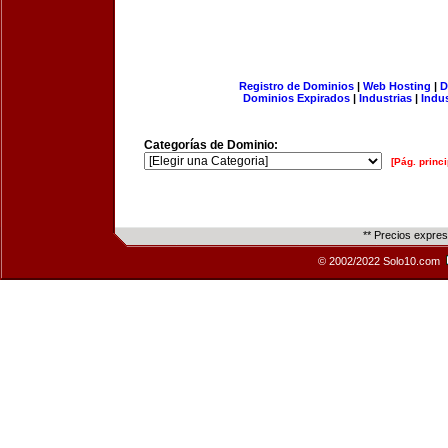
Registro de Dominios
|
Web Hosting
|
D
Dominios Expirados
|
Industrias
|
Indu
Categorías de Dominio:
[Pág. princi
** Precios expre
© 2002/2022 Solo10.com