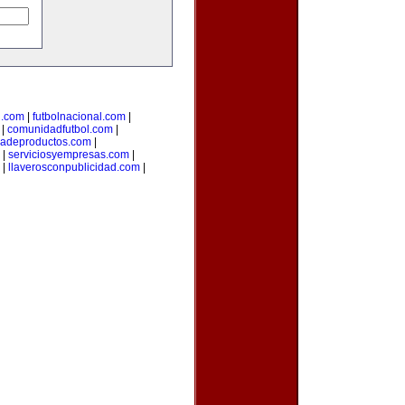
i.com
|
futbolnacional.com
|
|
comunidadfutbol.com
|
iadeproductos.com
|
|
serviciosyempresas.com
|
|
llaverosconpublicidad.com
|