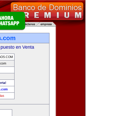
s.com
 puesto en Venta
GOS.COM
.com
erta!
s.com
tas