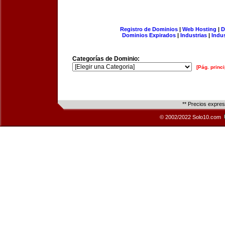
Registro de Dominios
|
Web Hosting
|
D
Dominios Expirados
|
Industrias
|
Indu
Categorías de Dominio:
[Pág. princi
** Precios expre
© 2002/2022 Solo10.com