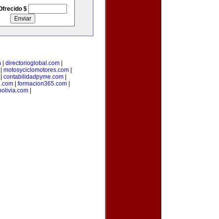
Ofrecido $
m
|
directorioglobal.com
|
|
motosyciclomotores.com
|
|
contabilidadpyme.com
|
.com
|
formacion365.com
|
olivia.com
|