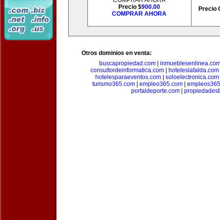
COMPRAR AHORA
Precio $
900.00
Precio 
COMPRAR AHORA
Otros dominios en venta:
buscapropiedad.com
|
inmueblesenlinea.co
consultordeinformatica.com
|
hoteleslafalda.com
hotelesparaeventos.com
|
soloelectronica.com
turismo365.com
|
empleo365.com
|
empleos365
portaldeporte.com
|
propiedadesb