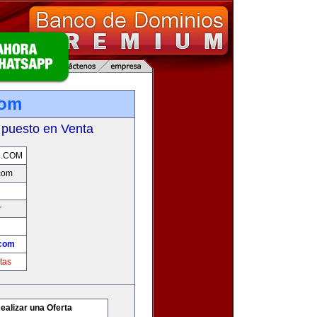
com
 puesto en Venta
5.COM
com
r
com
tas
ealizar una Oferta