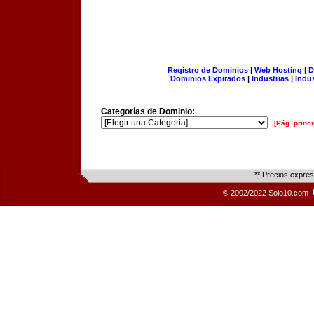
Registro de Dominios
|
Web Hosting
|
D
Dominios Expirados
|
Industrias
|
Indu
Categorías de Dominio:
[Pág. princi
** Precios expre
© 2002/2022 Solo10.com