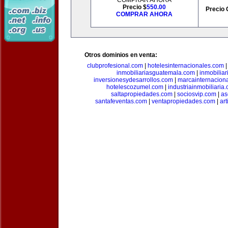
COMPRAR AHORA
Precio $
550.00
Precio 
COMPRAR AHORA
Otros dominios en venta:
clubprofesional.com
|
hotelesinternacionales.com
inmobiliariasguatemala.com
|
inmobiliar
inversionesydesarrollos.com
|
marcainternacion
hotelescozumel.com
|
industriainmobiliaria
saltapropiedades.com
|
sociosvip.com
|
as
santafeventas.com
|
ventapropiedades.com
|
ar