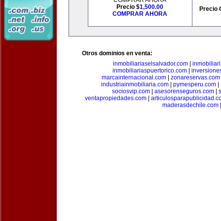
COMPRAR AHORA
Precio $
1,500.00
Precio 
COMPRAR AHORA
Otros dominios en venta:
inmobiliariaselsalvador.com
|
inmobilia
inmobiliariaspuertorico.com
|
inversione
marcainternacional.com
|
zonareservas.com
industriainmobiliaria.com
|
pymesperu.com
|
sociosvip.com
|
asesorenseguros.com
|
ventapropiedades.com
|
articulosparapublicidad.
maderasdechile.com