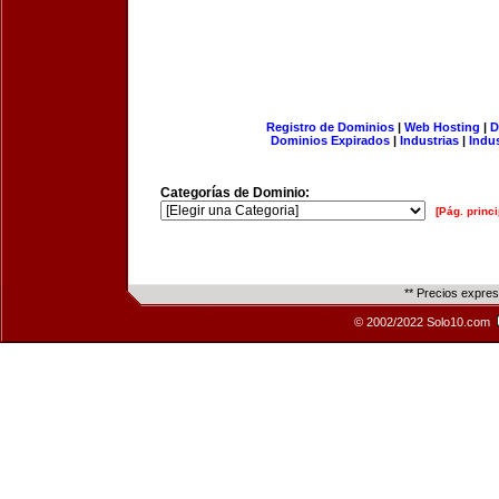
Registro de Dominios
|
Web Hosting
|
D
Dominios Expirados
|
Industrias
|
Indu
Categorías de Dominio:
[Pág. princi
** Precios expre
© 2002/2022 Solo10.com