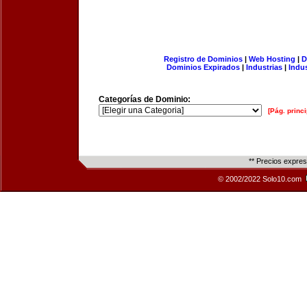
Registro de Dominios
|
Web Hosting
|
D
Dominios Expirados
|
Industrias
|
Indu
Categorías de Dominio:
[Pág. princi
** Precios expre
© 2002/2022 Solo10.com