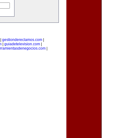
|
gestiondereclamos.com
|
m
|
guiadetelevision.com
|
rramientasdenegocios.com
|