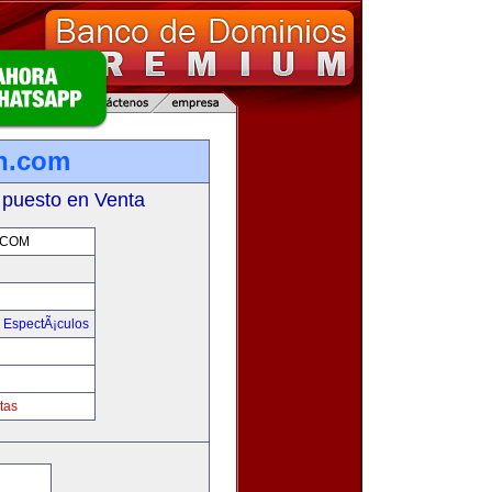
on.com
 puesto en Venta
.COM
y EspectÃ¡culos
m
tas