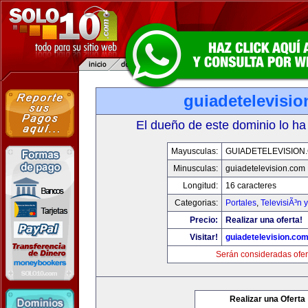
guiadetelevisi
El dueño de este dominio lo ha
Mayusculas:
GUIADETELEVISION
Minusculas:
guiadetelevision.com
Longitud:
16 caracteres
Categorias:
Portales
,
TelevisiÃ³n 
Precio:
Realizar una oferta!
Visitar!
guiadetelevision.co
Serán consideradas ofer
Realizar una Oferta