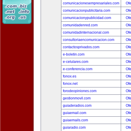
comunicacionesempresariales.com
Ofe
comunicacionpublicitaria.com
Ofe
comunicacionypublicidad.com
Ofe
comunidadenred.com
Ofe
comunidadinternacional.com
Ofe
consultoriaencomunicacion.com
Ofe
contactosprivados.com
Ofe
e-boletin.com
Ofe
e-celulares.com
Ofe
e-conferencia.com
Ofe
fonox.es
Ofe
fonox.net
Ofe
forodeopiniones.com
Ofe
gestionmovil.com
Ofe
guiaderadios.com
Ofe
guiaemail.com
Ofe
guiaemails.com
Ofe
guiaradio.com
Ofe