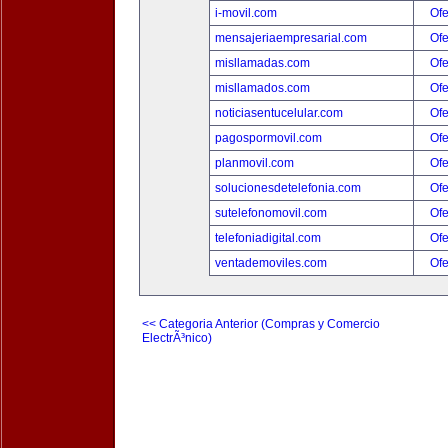
i-movil.com
Ofe
mensajeriaempresarial.com
Ofe
misllamadas.com
Ofe
misllamados.com
Ofe
noticiasentucelular.com
Ofe
pagospormovil.com
Ofe
planmovil.com
Ofe
solucionesdetelefonia.com
Ofe
sutelefonomovil.com
Ofe
telefoniadigital.com
Ofe
ventademoviles.com
Ofe
<< Categoria Anterior (Compras y Comercio
ElectrÃ³nico)