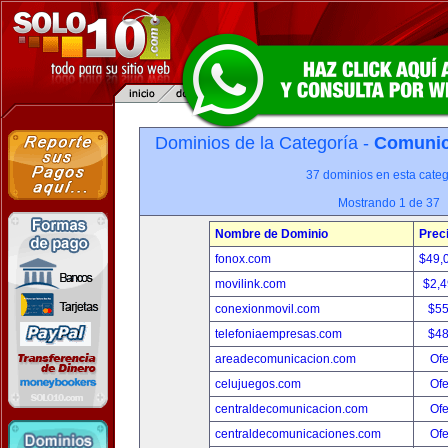
Dominios de la Categoría -
Comunica
37 dominios en esta categ
Mostrando 1 de 37
Nombre de Dominio
Prec
fonox.com
$49,
movilink.com
$2,
conexionmovil.com
$5
telefoniaempresas.com
$4
areadecomunicacion.com
Ofe
celujuegos.com
Ofe
centraldecomunicacion.com
Ofe
centraldecomunicaciones.com
Ofe