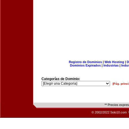
Registro de Dominios
|
Web Hosting
|
D
Dominios Expirados
|
Industrias
|
Indu
Categorías de Dominio:
[Pág. princi
** Precios expre
© 2002/2022 Solo10.com